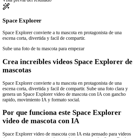
Space Explorer
Space Explorer convierte a tu mascota en protagonista de una
escena corta, divertida y facil de compartir.
Sube una foto de tu mascota para empezar
Crea increíbles
videos Space Explorer de
mascotas
Space Explorer convierte a tu mascota en protagonista de una
escena corta, divertida y facil de compartir. Sube una foto clara y
genera un Space Explorer video de mascota con IA con gancho
rapido, movimiento IA y formato social.
Por que funciona este Space Explorer
video de mascota con IA
Space Explorer video de mascota con IA esta pensado para videos