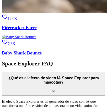
12.0K
Firecracker Farce
7.8K
Baby Shark Bounce
Space Explorer FAQ
¿Qué es el efecto de video IA Space Explorer para
mascotas?
El efecto Space Explorer es un generador de video con IA que
transforma una foto estática de tu mascota en un video animado.