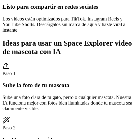
Listo para compartir en redes sociales
Los videos están optimizados para TikTok, Instagram Reels y
YouTube Shorts. Descárgalos sin marca de agua y hazte viral al
instante.
Ideas para usar un Space Explorer video
de mascota con IA
Paso 1
Sube la foto de tu mascota
Sube una foto clara de tu gato, perro o cualquier mascota. Nuestra
IA funciona mejor con fotos bien iluminadas donde tu mascota sea
claramente visible.
Paso 2