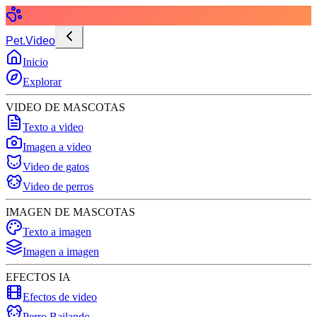
Pet.Video
Inicio
Explorar
VIDEO DE MASCOTAS
Texto a video
Imagen a video
Video de gatos
Video de perros
IMAGEN DE MASCOTAS
Texto a imagen
Imagen a imagen
EFECTOS IA
Efectos de video
Perro Bailando