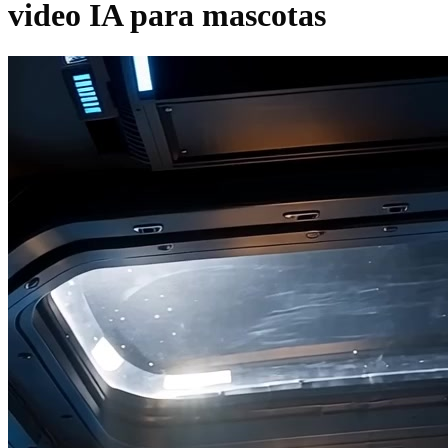
video IA para mascotas