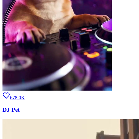
678.0K
DJ Pet