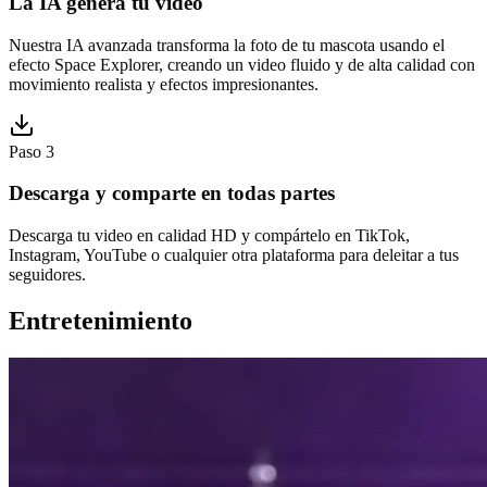
La IA genera tu video
Nuestra IA avanzada transforma la foto de tu mascota usando el
efecto Space Explorer, creando un video fluido y de alta calidad con
movimiento realista y efectos impresionantes.
Paso 3
Descarga y comparte en todas partes
Descarga tu video en calidad HD y compártelo en TikTok,
Instagram, YouTube o cualquier otra plataforma para deleitar a tus
seguidores.
Entretenimiento