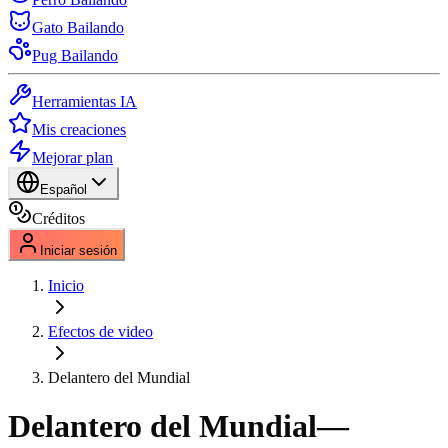
Gato Bailando
Pug Bailando
Herramientas IA
Mis creaciones
Mejorar plan
Español
Créditos
Iniciar sesión
Inicio
Efectos de video
Delantero del Mundial
Delantero del Mundial
—