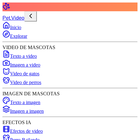
Pet.Video
Inicio
Explorar
VIDEO DE MASCOTAS
Texto a video
Imagen a video
Video de gatos
Video de perros
IMAGEN DE MASCOTAS
Texto a imagen
Imagen a imagen
EFECTOS IA
Efectos de video
Perro Bailando