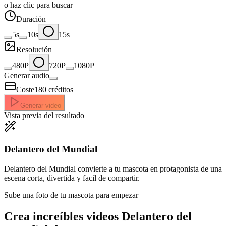
o haz clic para buscar
Duración
5s
10s
15s
Resolución
480P
720P
1080P
Generar audio
Coste
180
créditos
Generar video
Vista previa del resultado
Delantero del Mundial
Delantero del Mundial convierte a tu mascota en protagonista de una
escena corta, divertida y facil de compartir.
Sube una foto de tu mascota para empezar
Crea increíbles
videos Delantero del