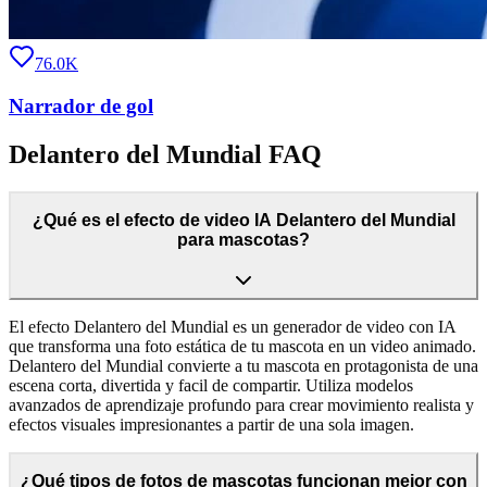
76.0K
Narrador de gol
Delantero del Mundial FAQ
¿Qué es el efecto de video IA Delantero del Mundial
para mascotas?
El efecto Delantero del Mundial es un generador de video con IA
que transforma una foto estática de tu mascota en un video animado.
Delantero del Mundial convierte a tu mascota en protagonista de una
escena corta, divertida y facil de compartir. Utiliza modelos
avanzados de aprendizaje profundo para crear movimiento realista y
efectos visuales impresionantes a partir de una sola imagen.
¿Qué tipos de fotos de mascotas funcionan mejor con