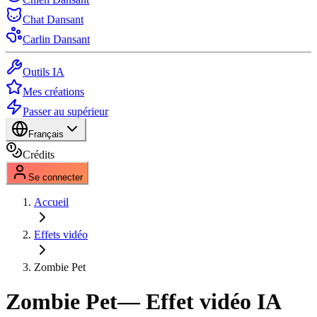
Chat Dansant
Carlin Dansant
Outils IA
Mes créations
Passer au supérieur
Français
Crédits
Se connecter
Accueil
Effets vidéo
Zombie Pet
Zombie Pet
— Effet vidéo IA