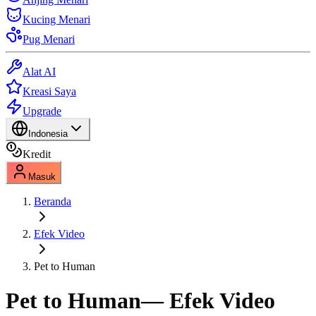
Kucing Menari
Pug Menari
Alat AI
Kreasi Saya
Upgrade
Indonesia
Kredit
Masuk
Beranda
Efek Video
Pet to Human
Pet to Human
— Efek Video