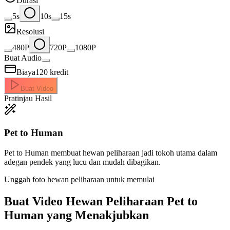
Durasi
5s
10s
15s
Resolusi
480P
720P
1080P
Buat Audio
Biaya
120
kredit
Buat Video
Pratinjau Hasil
Pet to Human
Pet to Human membuat hewan peliharaan jadi tokoh utama dalam
adegan pendek yang lucu dan mudah dibagikan.
Unggah foto hewan peliharaan untuk memulai
Buat Video
Hewan Peliharaan Pet to
Human yang Menakjubkan