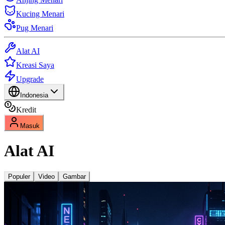
Kucing Menari
Pug Menari
Alat AI
Kreasi Saya
Upgrade
Indonesia
Kredit
Masuk
Alat AI
Populer
Video
Gambar