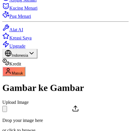
Kucing Menari
Pug Menari
Alat AI
Kreasi Saya
Upgrade
Indonesia
Kredit
Masuk
Gambar ke Gambar
Upload Image
Drop your image here
or click to browse