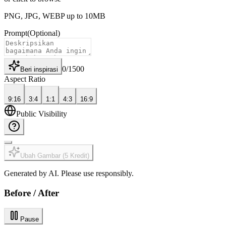
PNG, JPG, WEBP up to 10MB
Prompt
(Optional)
0
/
1500
Beri inspirasi
Aspect Ratio
9:16
3:4
1:1
4:3
16:9
Public Visibility
Ubah Gambar
(
5
Kredit
)
Generated by AI. Please use responsibly.
Before / After
Pause