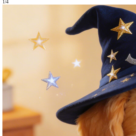
1
/
4