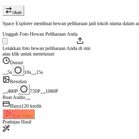
Ubah
Space Explorer membuat hewan peliharaan jadi tokoh utama dalam a
Unggah Foto Hewan Peliharaan Anda
Letakkan foto hewan peliharaan Anda di sini
atau klik untuk menelusuri
Durasi
5s
10s
15s
Resolusi
480P
720P
1080P
Buat Audio
Biaya
120
kredit
Buat Video
Pratinjau Hasil