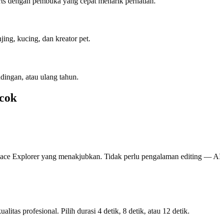
rts dengan pembuka yang cepat menarik perhatian.
ing, kucing, dan kreator pet.
dingan, atau ulang tahun.
ocok
ace Explorer yang menakjubkan. Tidak perlu pengalaman editing — A
tas profesional. Pilih durasi 4 detik, 8 detik, atau 12 detik.