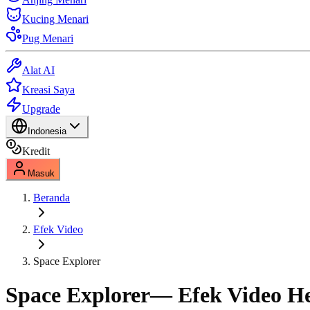
Kucing Menari
Pug Menari
Alat AI
Kreasi Saya
Upgrade
Indonesia
Kredit
Masuk
Beranda
Efek Video
Space Explorer
Space Explorer
— Efek Video H