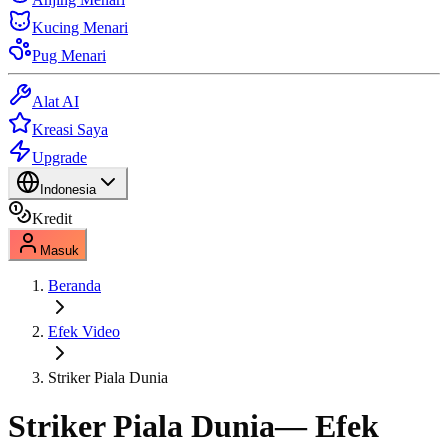
Kucing Menari
Pug Menari
Alat AI
Kreasi Saya
Upgrade
Indonesia
Kredit
Masuk
Beranda
Efek Video
Striker Piala Dunia
Striker Piala Dunia
— Efek