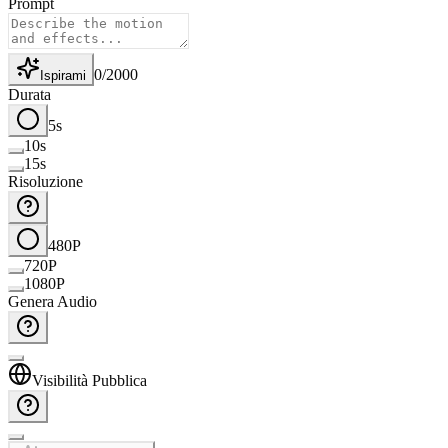
Prompt
0
/
2000
Ispirami
Durata
5s
10s
15s
Risoluzione
480P
720P
1080P
Genera Audio
Visibilità Pubblica