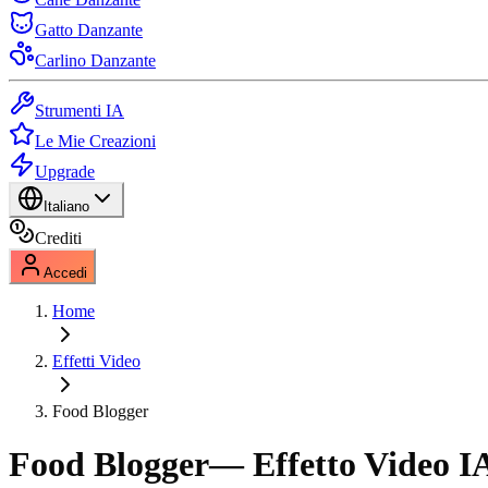
Gatto Danzante
Carlino Danzante
Strumenti IA
Le Mie Creazioni
Upgrade
Italiano
Crediti
Accedi
Home
Effetti Video
Food Blogger
Food Blogger
— Effetto Video I