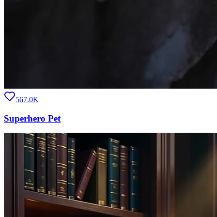
567.0K
Superhero Pet