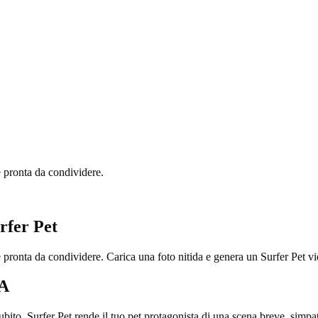
e pronta da condividere.
rfer Pet
 e pronta da condividere. Carica una foto nitida e genera un Surfer Pet 
IA
ito. Surfer Pet rende il tuo pet protagonista di una scena breve, simpati