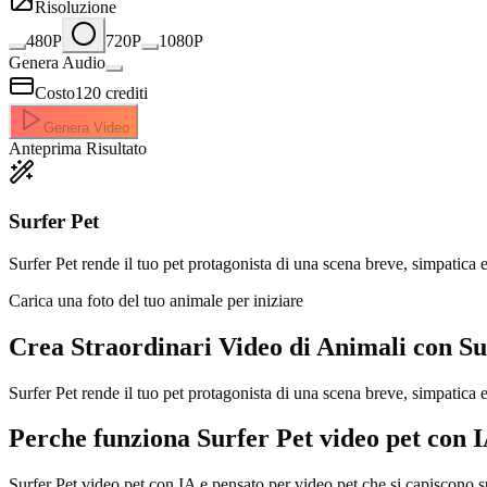
Risoluzione
480P
720P
1080P
Genera Audio
Costo
120
crediti
Genera Video
Anteprima Risultato
Surfer Pet
Surfer Pet rende il tuo pet protagonista di una scena breve, simpatica 
Carica una foto del tuo animale per iniziare
Crea Straordinari
Video di Animali con Su
Surfer Pet rende il tuo pet protagonista di una scena breve, simpatica
Perche funziona Surfer Pet video pet con 
Surfer Pet video pet con IA e pensato per video pet che si capiscono sub