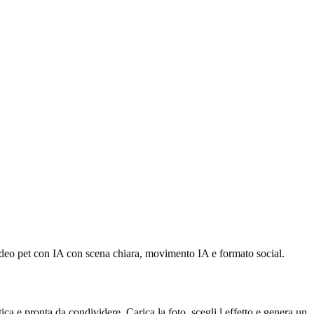
video pet con IA con scena chiara, movimento IA e formato social.
ca e pronta da condividere. Carica la foto, scegli l effetto e genera un