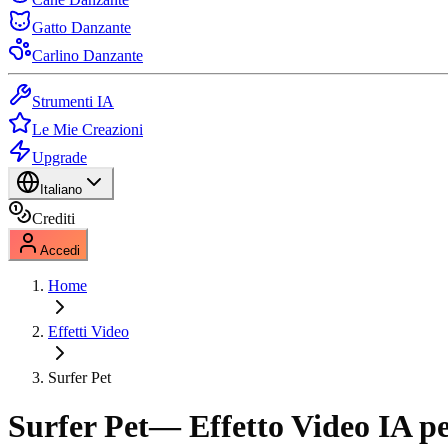
Gatto Danzante
Carlino Danzante
Strumenti IA
Le Mie Creazioni
Upgrade
Italiano
Crediti
Accedi
Home
Effetti Video
Surfer Pet
Surfer Pet
— Effetto Video IA p