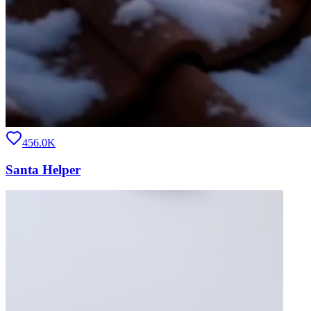
456.0K
Santa Helper