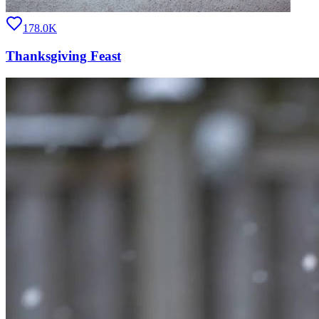
178.0K
Thanksgiving Feast