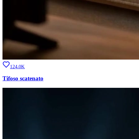
124.0K
Tifoso scatenato