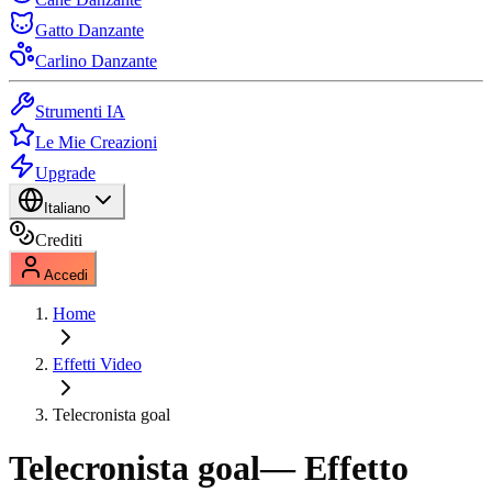
Gatto Danzante
Carlino Danzante
Strumenti IA
Le Mie Creazioni
Upgrade
Italiano
Crediti
Accedi
Home
Effetti Video
Telecronista goal
Telecronista goal
— Effetto