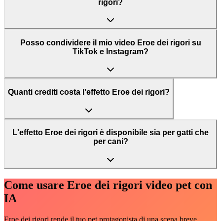
rigori?
Posso condividere il mio video Eroe dei rigori su
TikTok e Instagram?
Quanti crediti costa l'effetto Eroe dei rigori?
L'effetto Eroe dei rigori è disponibile sia per gatti che
per cani?
Come usare Eroe dei rigori video pet con
IA
Eroe dei rigori rende il tuo pet protagonista di una scena breve,