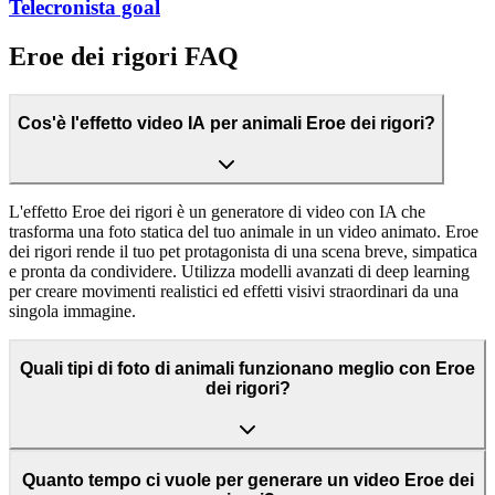
Telecronista goal
Eroe dei rigori FAQ
Cos'è l'effetto video IA per animali Eroe dei rigori?
L'effetto Eroe dei rigori è un generatore di video con IA che
trasforma una foto statica del tuo animale in un video animato. Eroe
dei rigori rende il tuo pet protagonista di una scena breve, simpatica
e pronta da condividere. Utilizza modelli avanzati di deep learning
per creare movimenti realistici ed effetti visivi straordinari da una
singola immagine.
Quali tipi di foto di animali funzionano meglio con Eroe
dei rigori?
Quanto tempo ci vuole per generare un video Eroe dei