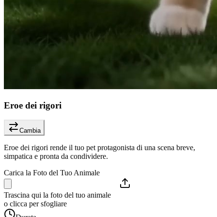
Eroe dei rigori
Cambia
Eroe dei rigori rende il tuo pet protagonista di una scena breve,
simpatica e pronta da condividere.
Carica la Foto del Tuo Animale
Trascina qui la foto del tuo animale
o clicca per sfogliare