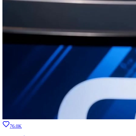
76.0K