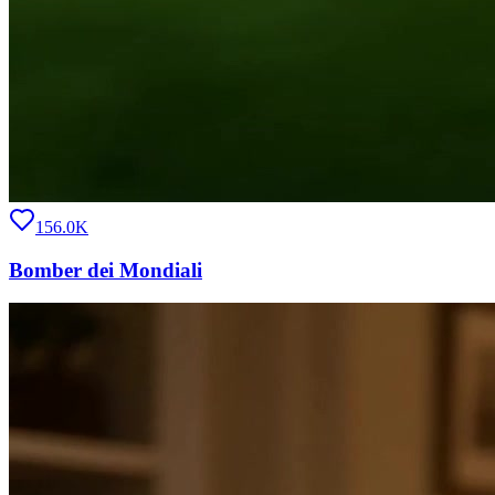
156.0K
Bomber dei Mondiali