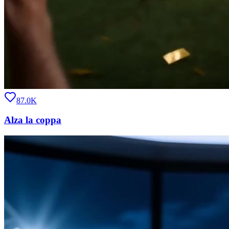
87.0K
Alza la coppa