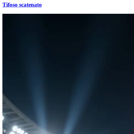
Tifoso scatenato