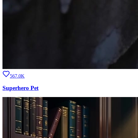
567.0K
Superhero Pet