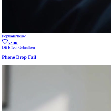
Populair
Nieuw
52.0K
Dit Effect Gebruiken
Phone Drop Fail