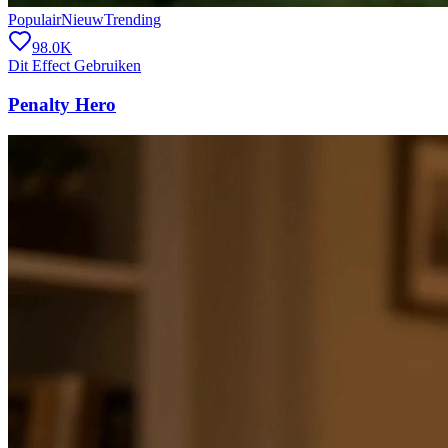
Populair
Nieuw
Trending
98.0K
Dit Effect Gebruiken
Penalty Hero