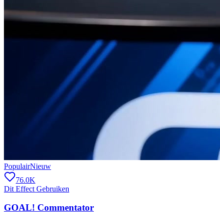
Populair
Nieuw
76.0K
Dit Effect Gebruiken
GOAL! Commentator