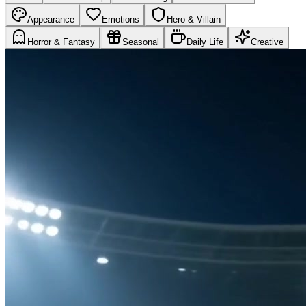
Appearance
Emotions
Hero & Villain
Horror & Fantasy
Seasonal
Daily Life
Creative