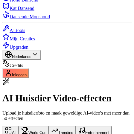
Kat Dansend
Dansende Mopshond
AI-tools
Mijn Creaties
Upgraden
Nederlands
Credits
Inloggen
AI Huisdier Video-effecten
Upload je huisdierfoto en maak geweldige AI-video's met meer dan
50 effecten
All
World Cup
Trending
Entertainment