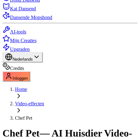
Kat Dansend
Dansende Mopshond
AI-tools
Mijn Creaties
Upgraden
Nederlands
Credits
Inloggen
Home
Video-effecten
Chef Pet
Chef Pet
— AI Huisdier Video-