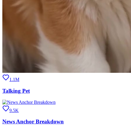
1.1M
Talking Pet
9.5K
News Anchor Breakdown