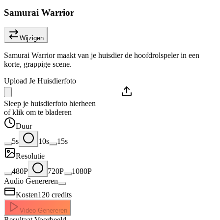
Samurai Warrior
Wijzigen
Samurai Warrior maakt van je huisdier de hoofdrolspeler in een
korte, grappige scene.
Upload Je Huisdierfoto
Sleep je huisdierfoto hierheen
of klik om te bladeren
Duur
5s
10s
15s
Resolutie
480P
720P
1080P
Audio Genereren
Kosten
120
credits
Video Genereren
Resultaat Voorbeeld