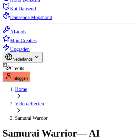
Kat Dansend
Dansende Mopshond
AI-tools
Mijn Creaties
Upgraden
Nederlands
Credits
Inloggen
Home
Video-effecten
Samurai Warrior
Samurai Warrior
— AI