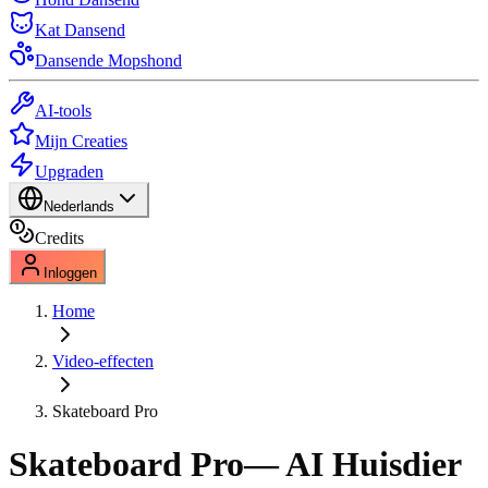
Kat Dansend
Dansende Mopshond
AI-tools
Mijn Creaties
Upgraden
Nederlands
Credits
Inloggen
Home
Video-effecten
Skateboard Pro
Skateboard Pro
— AI Huisdier