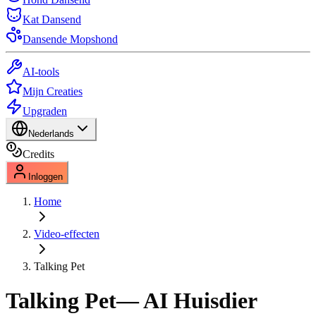
Kat Dansend
Dansende Mopshond
AI-tools
Mijn Creaties
Upgraden
Nederlands
Credits
Inloggen
Home
Video-effecten
Talking Pet
Talking Pet
— AI Huisdier