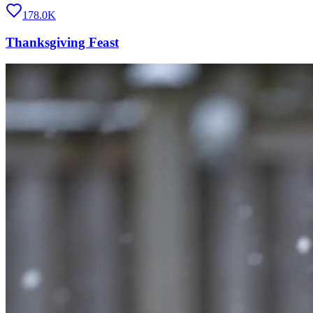
178.0K
Thanksgiving Feast