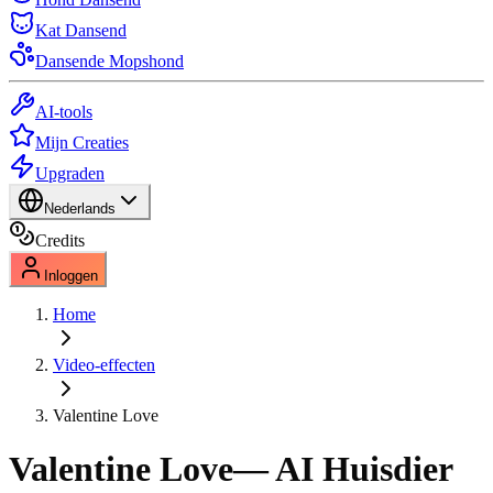
Kat Dansend
Dansende Mopshond
AI-tools
Mijn Creaties
Upgraden
Nederlands
Credits
Inloggen
Home
Video-effecten
Valentine Love
Valentine Love
— AI Huisdier