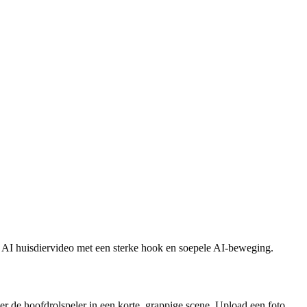
t AI huisdiervideo met een sterke hook en soepele AI-beweging.
r de hoofdrolspeler in een korte, grappige scene. Upload een foto,