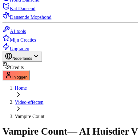
Kat Dansend
Dansende Mopshond
AI-tools
Mijn Creaties
Upgraden
Nederlands
Credits
Inloggen
Home
Video-effecten
Vampire Count
Vampire Count
— AI Huisdier Vi