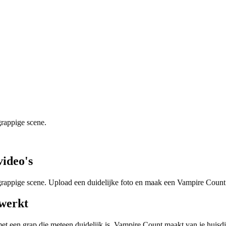
grappige scene.
ideo's
 grappige scene. Upload een duidelijke foto en maak een Vampire Coun
werkt
et een grap die meteen duidelijk is. Vampire Count maakt van je huisdie