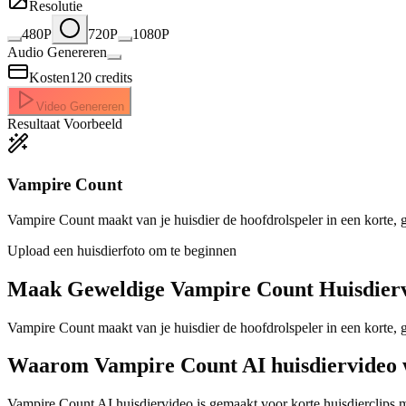
Resolutie
480P
720P
1080P
Audio Genereren
Kosten
120
credits
Video Genereren
Resultaat Voorbeeld
Vampire Count
Vampire Count maakt van je huisdier de hoofdrolspeler in een korte, 
Upload een huisdierfoto om te beginnen
Maak Geweldige
Vampire Count Huisdierv
Vampire Count maakt van je huisdier de hoofdrolspeler in een korte,
Waarom Vampire Count AI huisdiervideo 
Vampire Count AI huisdiervideo is gemaakt voor korte huisdierclips m