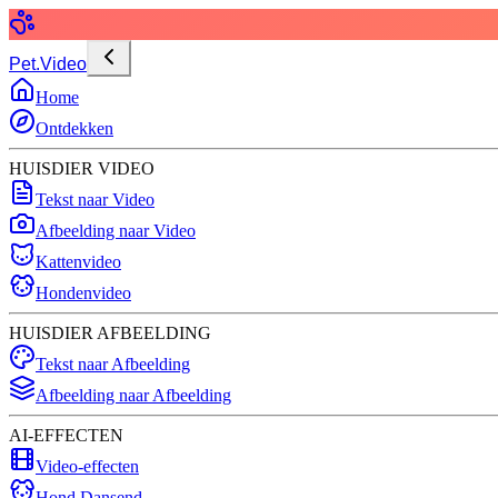
Pet.Video
Home
Ontdekken
HUISDIER VIDEO
Tekst naar Video
Afbeelding naar Video
Kattenvideo
Hondenvideo
HUISDIER AFBEELDING
Tekst naar Afbeelding
Afbeelding naar Afbeelding
AI-EFFECTEN
Video-effecten
Hond Dansend