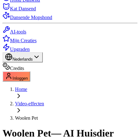
Kat Dansend
Dansende Mopshond
AI-tools
Mijn Creaties
Upgraden
Nederlands
Credits
Inloggen
Home
Video-effecten
Woolen Pet
Woolen Pet
— AI Huisdier