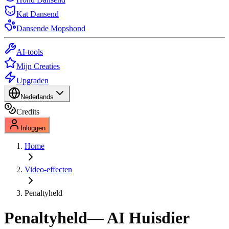
Kat Dansend
Dansende Mopshond
AI-tools
Mijn Creaties
Upgraden
Nederlands
Credits
Inloggen
Home
Video-effecten
Penaltyheld
Penaltyheld
— AI Huisdier