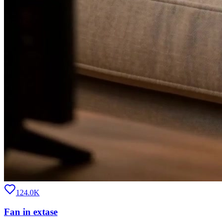
124.0K
Fan in extase