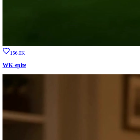
156.0K
WK-spits