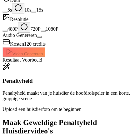
Duur
5s
10s
15s
Resolutie
480P
720P
1080P
Audio Genereren
Kosten
120
credits
Video Genereren
Resultaat Voorbeeld
Penaltyheld
Penaltyheld maakt van je huisdier de hoofdrolspeler in een korte,
grappige scene.
Upload een huisdierfoto om te beginnen
Maak Geweldige
Penaltyheld
Huisdiervideo's