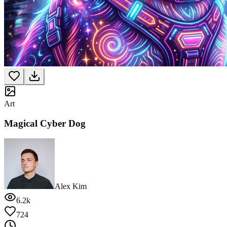
Art
Magical Cyber Dog
Alex Kim
6.2k
724