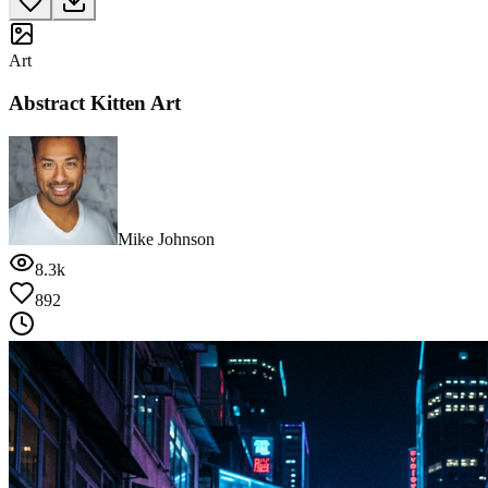
Art
Abstract Kitten Art
Mike Johnson
8.3k
892