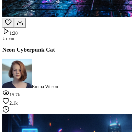
1:20
Urban
Neon Cyberpunk Cat
Emma Wilson
15.7k
2.1k