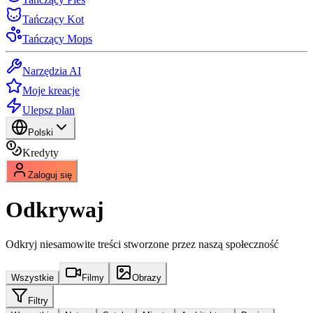
Tańczący Kot
Tańczący Mops
Narzędzia AI
Moje kreacje
Ulepsz plan
Polski
Kredyty
Zaloguj się
Odkrywaj
Odkryj niesamowite treści stworzone przez naszą społeczność
Wszystkie
Filmy
Obrazy
Filtry