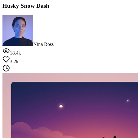
Husky Snow Dash
Nina Ross
18.4k
3.2k