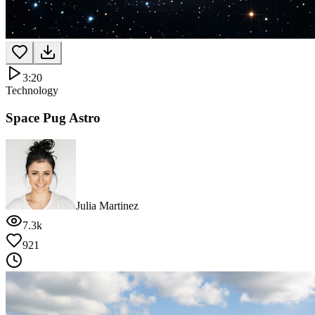
3:20
Technology
Space Pug Astro
Julia Martinez
7.3k
921