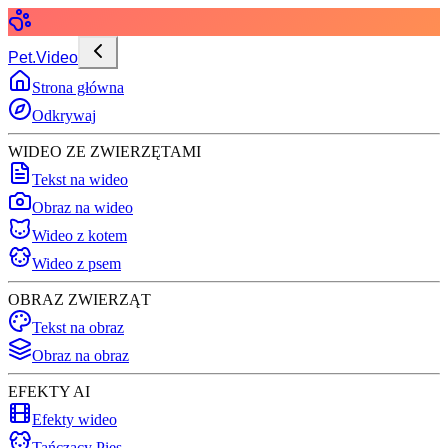
Pet.Video
Strona główna
Odkrywaj
WIDEO ZE ZWIERZĘTAMI
Tekst na wideo
Obraz na wideo
Wideo z kotem
Wideo z psem
OBRAZ ZWIERZĄT
Tekst na obraz
Obraz na obraz
EFEKTY AI
Efekty wideo
Tańczący Pies