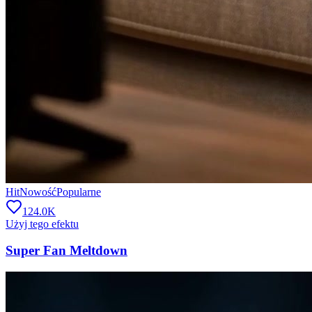
Hit
Nowość
Popularne
124.0K
Użyj tego efektu
Super Fan Meltdown