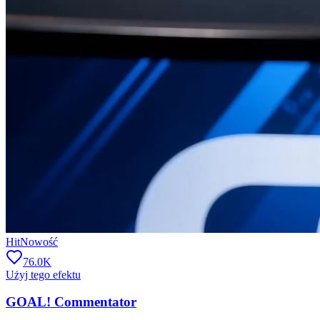
Hit
Nowość
76.0K
Użyj tego efektu
GOAL! Commentator