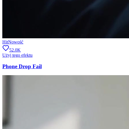
Hit
Nowość
52.0K
Użyj tego efektu
Phone Drop Fail