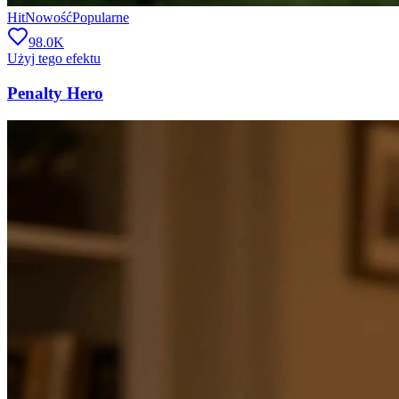
Hit
Nowość
Popularne
98.0K
Użyj tego efektu
Penalty Hero