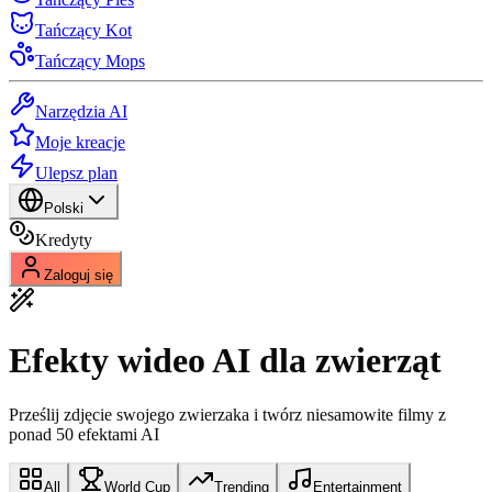
Tańczący Kot
Tańczący Mops
Narzędzia AI
Moje kreacje
Ulepsz plan
Polski
Kredyty
Zaloguj się
Efekty wideo AI dla zwierząt
Prześlij zdjęcie swojego zwierzaka i twórz niesamowite filmy z
ponad 50 efektami AI
All
World Cup
Trending
Entertainment