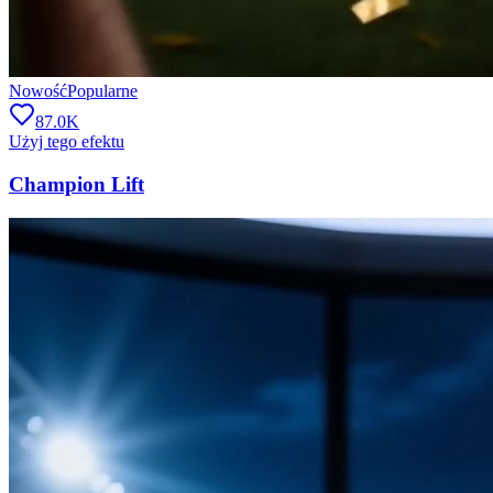
Nowość
Popularne
87.0K
Użyj tego efektu
Champion Lift