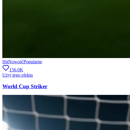
Hit
Nowość
Popularne
156.0K
Użyj tego efektu
World Cup Striker