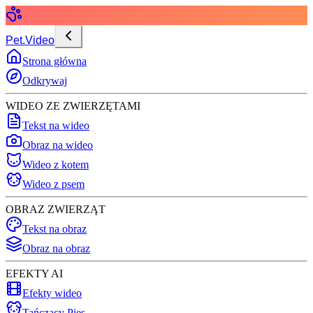
Pet.Video
Strona główna
Odkrywaj
WIDEO ZE ZWIERZĘTAMI
Tekst na wideo
Obraz na wideo
Wideo z kotem
Wideo z psem
OBRAZ ZWIERZĄT
Tekst na obraz
Obraz na obraz
EFEKTY AI
Efekty wideo
Tańczący Pies