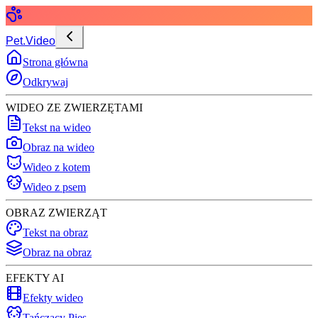
Pet.Video
Strona główna
Odkrywaj
WIDEO ZE ZWIERZĘTAMI
Tekst na wideo
Obraz na wideo
Wideo z kotem
Wideo z psem
OBRAZ ZWIERZĄT
Tekst na obraz
Obraz na obraz
EFEKTY AI
Efekty wideo
Tańczący Pies