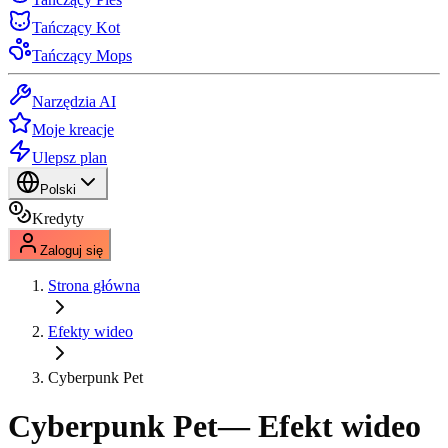
Tańczący Kot
Tańczący Mops
Narzędzia AI
Moje kreacje
Ulepsz plan
Polski
Kredyty
Zaloguj się
Strona główna
Efekty wideo
Cyberpunk Pet
Cyberpunk Pet
— Efekt wideo