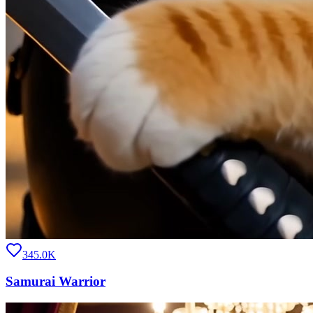
345.0K
Samurai Warrior