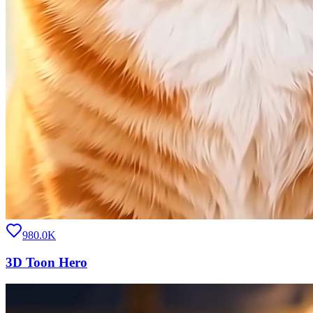
980.0K
3D Toon Hero