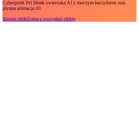
Cyberpunk Pet filmik zwierzaka AI z mocnym haczykiem oraz
plynna animacja AI.
Stworz efekt
Zobacz wszystkie efekty