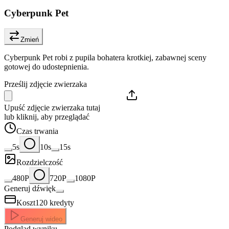
Cyberpunk Pet
Zmień
Cyberpunk Pet robi z pupila bohatera krotkiej, zabawnej sceny
gotowej do udostepnienia.
Prześlij zdjęcie zwierzaka
Upuść zdjęcie zwierzaka tutaj
lub kliknij, aby przeglądać
Czas trwania
5s
10s
15s
Rozdzielczość
480P
720P
1080P
Generuj dźwięk
Koszt
120
kredyty
Generuj wideo
Podgląd wyniku