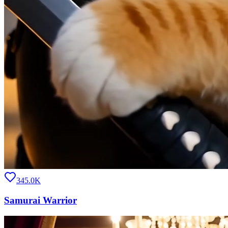
345.0K
Samurai Warrior