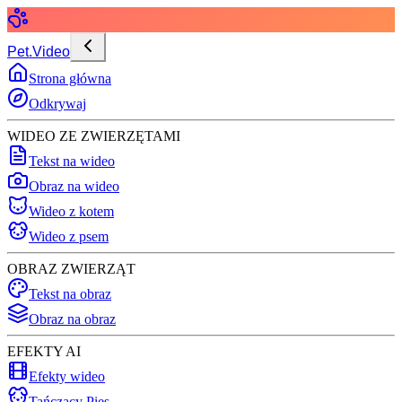
Pet.Video
Strona główna
Odkrywaj
WIDEO ZE ZWIERZĘTAMI
Tekst na wideo
Obraz na wideo
Wideo z kotem
Wideo z psem
OBRAZ ZWIERZĄT
Tekst na obraz
Obraz na obraz
EFEKTY AI
Efekty wideo
Tańczący Pies