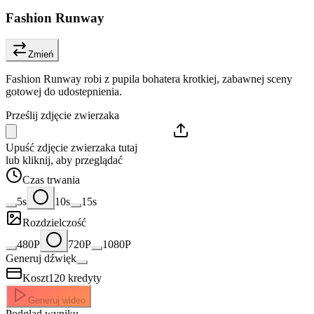
Fashion Runway
Zmień
Fashion Runway robi z pupila bohatera krotkiej, zabawnej sceny
gotowej do udostepnienia.
Prześlij zdjęcie zwierzaka
Upuść zdjęcie zwierzaka tutaj
lub kliknij, aby przeglądać
Czas trwania
5s
10s
15s
Rozdzielczość
480P
720P
1080P
Generuj dźwięk
Koszt
120
kredyty
Generuj wideo
Podgląd wyniku