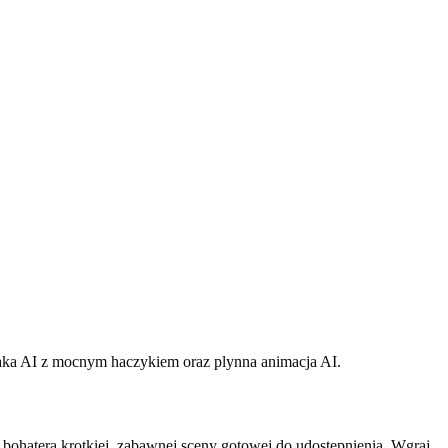
erzaka AI z mocnym haczykiem oraz plynna animacja AI.
a bohatera krotkiej, zabawnej sceny gotowej do udostepnienia. Wgraj