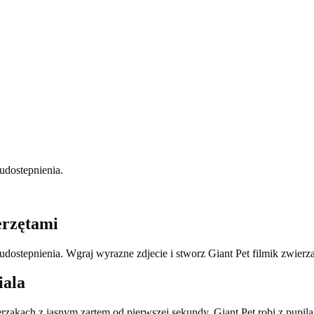
 udostepnienia.
erzętami
o udostepnienia. Wgraj wyrazne zdjecie i stworz Giant Pet filmik zwi
iala
erzakach z jasnym zartem od pierwszej sekundy. Giant Pet robi z pupil