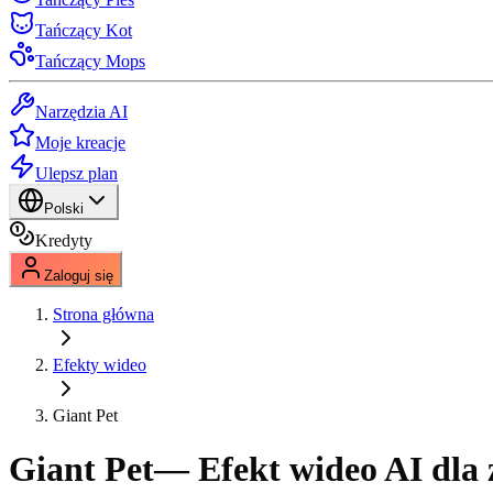
Tańczący Kot
Tańczący Mops
Narzędzia AI
Moje kreacje
Ulepsz plan
Polski
Kredyty
Zaloguj się
Strona główna
Efekty wideo
Giant Pet
Giant Pet
— Efekt wideo AI dla 