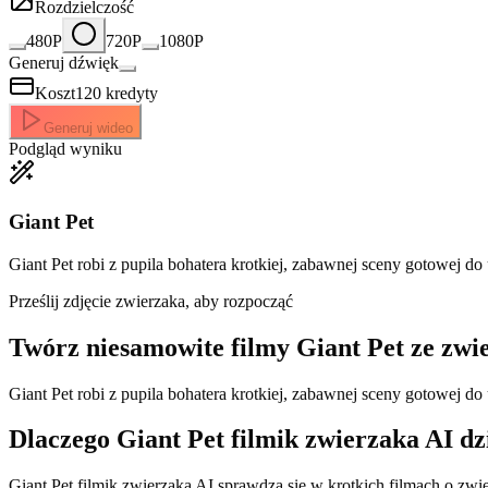
Rozdzielczość
480P
720P
1080P
Generuj dźwięk
Koszt
120
kredyty
Generuj wideo
Podgląd wyniku
Giant Pet
Giant Pet robi z pupila bohatera krotkiej, zabawnej sceny gotowej do
Prześlij zdjęcie zwierzaka, aby rozpocząć
Twórz niesamowite
filmy Giant Pet ze zwi
Giant Pet robi z pupila bohatera krotkiej, zabawnej sceny gotowej d
Dlaczego Giant Pet filmik zwierzaka AI dz
Giant Pet filmik zwierzaka AI sprawdza sie w krotkich filmach o zwi