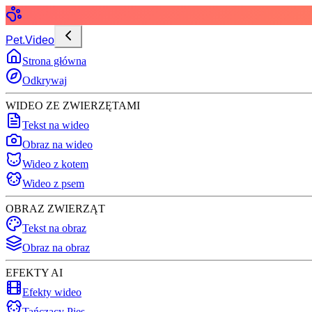
Pet.Video
Strona główna
Odkrywaj
WIDEO ZE ZWIERZĘTAMI
Tekst na wideo
Obraz na wideo
Wideo z kotem
Wideo z psem
OBRAZ ZWIERZĄT
Tekst na obraz
Obraz na obraz
EFEKTY AI
Efekty wideo
Tańczący Pies