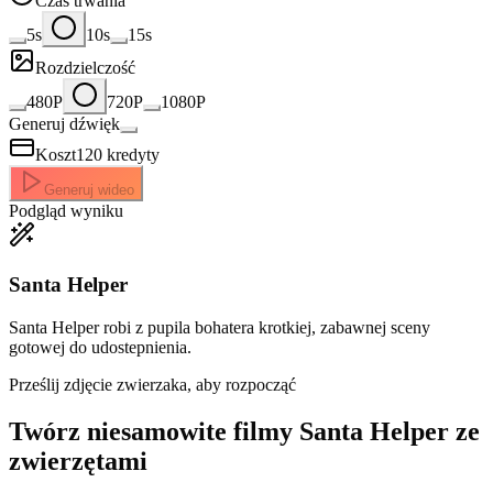
Czas trwania
5s
10s
15s
Rozdzielczość
480P
720P
1080P
Generuj dźwięk
Koszt
120
kredyty
Generuj wideo
Podgląd wyniku
Santa Helper
Santa Helper robi z pupila bohatera krotkiej, zabawnej sceny
gotowej do udostepnienia.
Prześlij zdjęcie zwierzaka, aby rozpocząć
Twórz niesamowite
filmy Santa Helper ze
zwierzętami