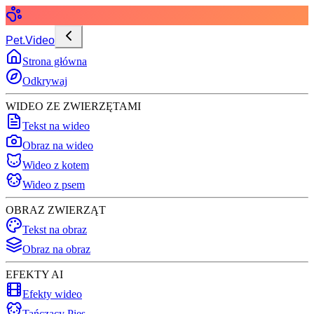
Pet.Video
Strona główna
Odkrywaj
WIDEO ZE ZWIERZĘTAMI
Tekst na wideo
Obraz na wideo
Wideo z kotem
Wideo z psem
OBRAZ ZWIERZĄT
Tekst na obraz
Obraz na obraz
EFEKTY AI
Efekty wideo
Tańczący Pies