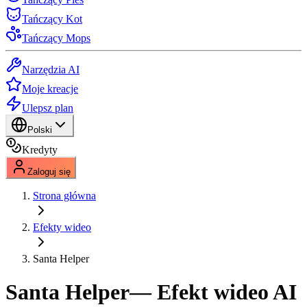
Tańczący Kot
Tańczący Mops
Narzędzia AI
Moje kreacje
Ulepsz plan
Polski
Kredyty
Zaloguj się
Strona główna
Efekty wideo
Santa Helper
Santa Helper
— Efekt wideo AI