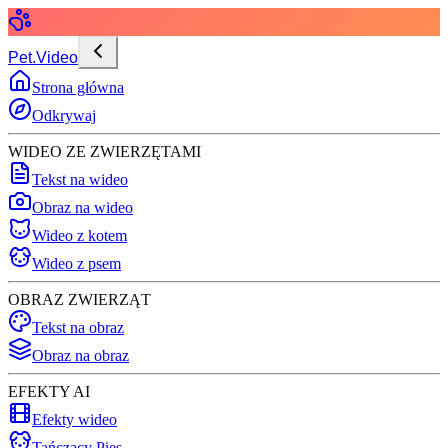
Pet.Video
Strona główna
Odkrywaj
WIDEO ZE ZWIERZĘTAMI
Tekst na wideo
Obraz na wideo
Wideo z kotem
Wideo z psem
OBRAZ ZWIERZĄT
Tekst na obraz
Obraz na obraz
EFEKTY AI
Efekty wideo
Tańczący Pies