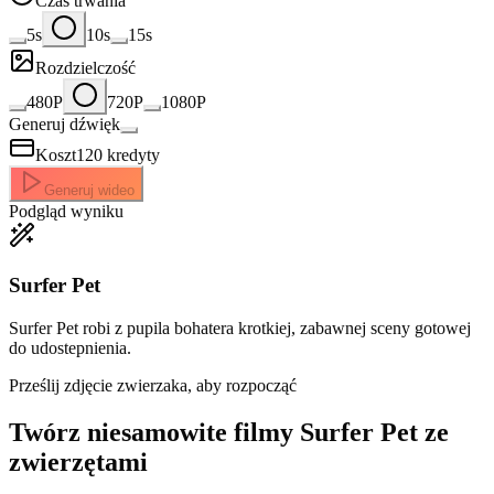
Czas trwania
5s
10s
15s
Rozdzielczość
480P
720P
1080P
Generuj dźwięk
Koszt
120
kredyty
Generuj wideo
Podgląd wyniku
Surfer Pet
Surfer Pet robi z pupila bohatera krotkiej, zabawnej sceny gotowej
do udostepnienia.
Prześlij zdjęcie zwierzaka, aby rozpocząć
Twórz niesamowite
filmy Surfer Pet ze
zwierzętami