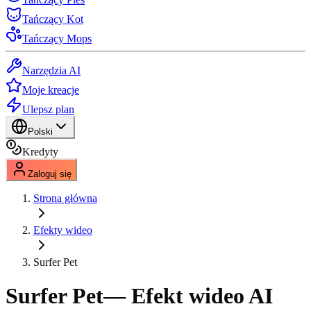
Tańczący Kot
Tańczący Mops
Narzędzia AI
Moje kreacje
Ulepsz plan
Polski
Kredyty
Zaloguj się
Strona główna
Efekty wideo
Surfer Pet
Surfer Pet
— Efekt wideo AI