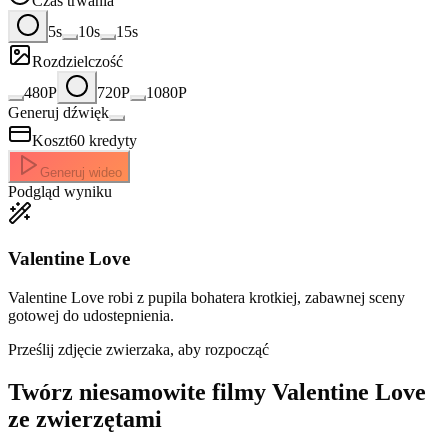
Czas trwania
5s
10s
15s
Rozdzielczość
480P
720P
1080P
Generuj dźwięk
Koszt
60
kredyty
Generuj wideo
Podgląd wyniku
Valentine Love
Valentine Love robi z pupila bohatera krotkiej, zabawnej sceny
gotowej do udostepnienia.
Prześlij zdjęcie zwierzaka, aby rozpocząć
Twórz niesamowite
filmy Valentine Love
ze zwierzętami