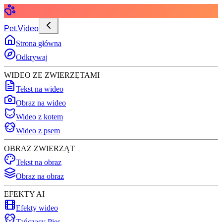
Pet.Video
Strona główna
Odkrywaj
WIDEO ZE ZWIERZĘTAMI
Tekst na wideo
Obraz na wideo
Wideo z kotem
Wideo z psem
OBRAZ ZWIERZĄT
Tekst na obraz
Obraz na obraz
EFEKTY AI
Efekty wideo
Tańczący Pies