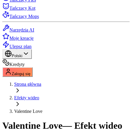
Tańczący Kot
Tańczący Mops
Narzędzia AI
Moje kreacje
Ulepsz plan
Polski
Kredyty
Zaloguj się
Strona główna
Efekty wideo
Valentine Love
Valentine Love
— Efekt wideo