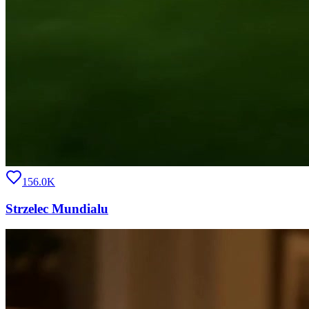
156.0K
Strzelec Mundialu