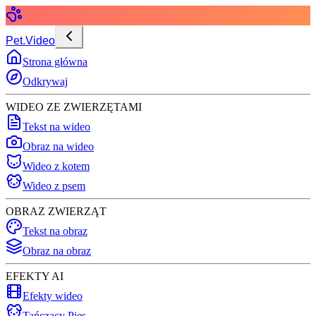
Pet.Video
Strona główna
Odkrywaj
WIDEO ZE ZWIERZĘTAMI
Tekst na wideo
Obraz na wideo
Wideo z kotem
Wideo z psem
OBRAZ ZWIERZĄT
Tekst na obraz
Obraz na obraz
EFEKTY AI
Efekty wideo
Tańczący Pies