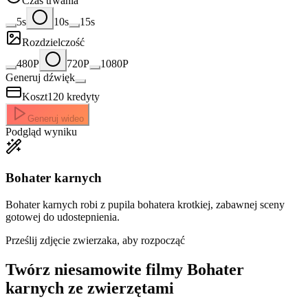
Czas trwania
5s
10s
15s
Rozdzielczość
480P
720P
1080P
Generuj dźwięk
Koszt
120
kredyty
Generuj wideo
Podgląd wyniku
Bohater karnych
Bohater karnych robi z pupila bohatera krotkiej, zabawnej sceny
gotowej do udostepnienia.
Prześlij zdjęcie zwierzaka, aby rozpocząć
Twórz niesamowite
filmy Bohater
karnych ze zwierzętami