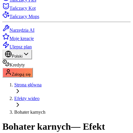
Tańczący Kot
Tańczący Mops
Narzędzia AI
Moje kreacje
Ulepsz plan
Polski
Kredyty
Zaloguj się
Strona główna
Efekty wideo
Bohater karnych
Bohater karnych
— Efekt