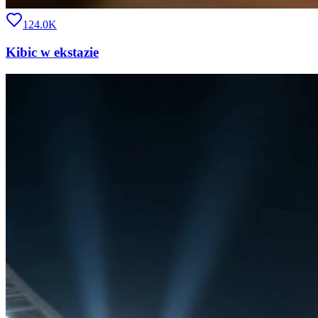
124.0K
Kibic w ekstazie