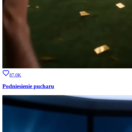
87.0K
Podniesienie pucharu