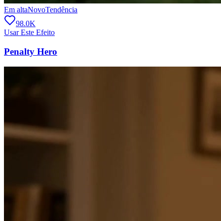
Em alta
Novo
Tendência
98.0K
Usar Este Efeito
Penalty Hero