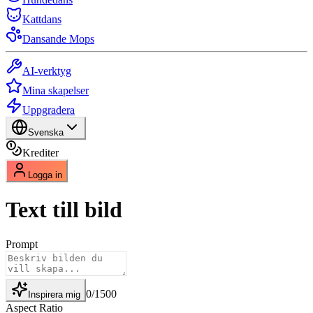
Kattdans
Dansande Mops
AI-verktyg
Mina skapelser
Uppgradera
Svenska
Krediter
Logga in
Text till bild
Prompt
0
/
1500
Inspirera mig
Aspect Ratio