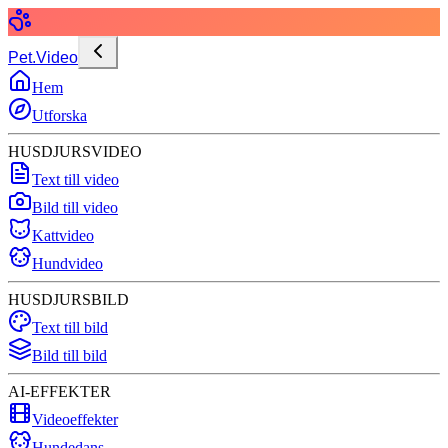
Pet.Video
Hem
Utforska
HUSDJURSVIDEO
Text till video
Bild till video
Kattvideo
Hundvideo
HUSDJURSBILD
Text till bild
Bild till bild
AI-EFFEKTER
Videoeffekter
Hundedans