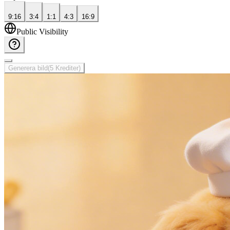
9:16
3:4
1:1
4:3
16:9
Public Visibility
Generera bild
(
5
Krediter
)