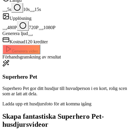
Längd
5s
10s
15s
Upplösning
480P
720P
1080P
Generera ljud
Kostnad
120
krediter
Generera video
Förhandsgranskning av resultat
Superhero Pet
Superhero Pet gor ditt husdjur till huvudperson i en kort, rolig scen
som ar latt att dela.
Ladda upp ett husdjursfoto för att komma igång
Skapa fantastiska
Superhero Pet-
husdjursvideor