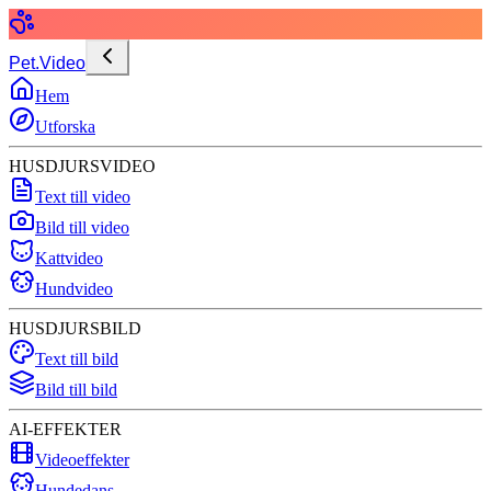
Pet.Video
Hem
Utforska
HUSDJURSVIDEO
Text till video
Bild till video
Kattvideo
Hundvideo
HUSDJURSBILD
Text till bild
Bild till bild
AI-EFFEKTER
Videoeffekter
Hundedans