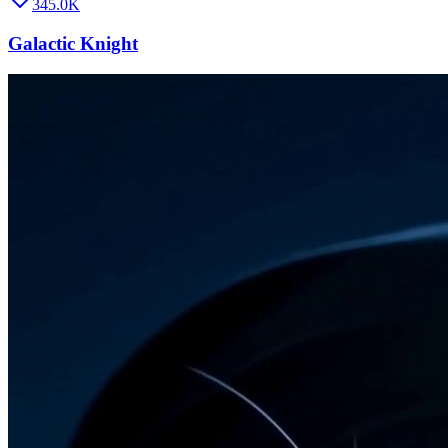
345.0K
Galactic Knight