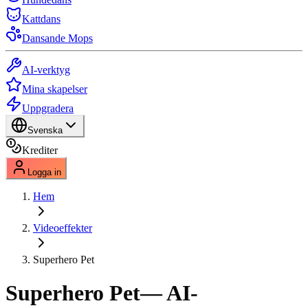
Kattdans
Dansande Mops
AI-verktyg
Mina skapelser
Uppgradera
Svenska
Krediter
Logga in
Hem
Videoeffekter
Superhero Pet
Superhero Pet
— AI-