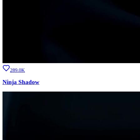
289.0K
Ninja Shadow