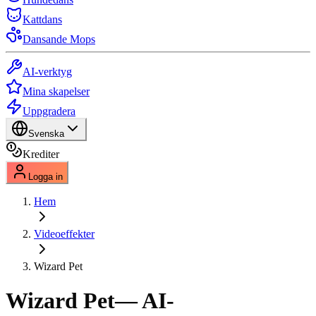
Kattdans
Dansande Mops
AI-verktyg
Mina skapelser
Uppgradera
Svenska
Krediter
Logga in
Hem
Videoeffekter
Wizard Pet
Wizard Pet
— AI-