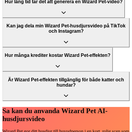
Hur lång tid tar det att generera en Wizard Pet-video?
Kan jag dela min Wizard Pet-husdjursvideo på TikTok
och Instagram?
Hur många krediter kostar Wizard Pet-effekten?
Är Wizard Pet-effekten tillgänglig för både katter och
hundar?
Sa kan du anvanda Wizard Pet AI-
husdjursvideo
Wizard Pet gor ditt husdjur till huvudperson i en kort, rolig scen som