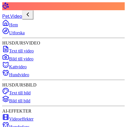
Pet.Video
Hem
Utforska
HUSDJURSVIDEO
Text till video
Bild till video
Kattvideo
Hundvideo
HUSDJURSBILD
Text till bild
Bild till bild
AI-EFFEKTER
Videoeffekter
Hundedans