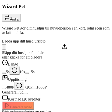
Wizard Pet
Ändra
Wizard Pet gor ditt husdjur till huvudperson i en kort, rolig scen som
ar latt att dela.
Ladda upp ditt husdjursfoto
Släpp ditt husdjursfoto här
eller klicka för att bläddra
Längd
5s
10s
15s
Upplösning
480P
720P
1080P
Generera ljud
Kostnad
120
krediter
Generera video
Förhandsgranskning av resultat