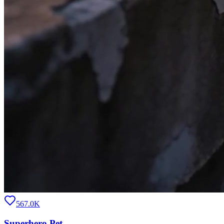
567.0K
Superhero Pet