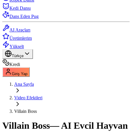
Kedi Dansı
Dans Eden Pug
AI Araçları
Üretimlerim
Yükselt
Türkçe
Kredi
Giriş Yap
Ana Sayfa
Video Efektleri
Villain Boss
Villain Boss
— AI Evcil Hayvan