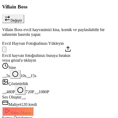
Villain Boss
Değiştir
Villain Boss evcil hayvaninizi kisa, komik ve paylasilabilir bir
sahnenin basrolu yapar.
Evcil Hayvan Fotoğrafınızı Yükleyin
Evcil hayvan fotoğrafınızı buraya bırakın
veya gözat'a tıklayın
Süre
5s
10s
15s
Çözünürlük
480P
720P
1080P
Ses Oluştur
Maliyet
120
kredi
Video Oluştur
Sonuç Önizlemesi