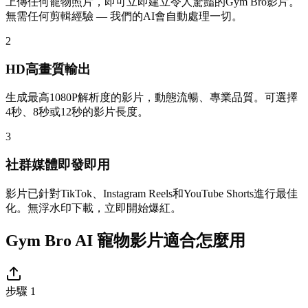
上傳任何寵物照片，即可立即建立令人驚豔的Gym Bro影片。
無需任何剪輯經驗 — 我們的AI會自動處理一切。
2
HD高畫質輸出
生成最高1080P解析度的影片，動態流暢、專業品質。可選擇
4秒、8秒或12秒的影片長度。
3
社群媒體即發即用
影片已針對TikTok、Instagram Reels和YouTube Shorts進行最佳
化。無浮水印下載，立即開始爆紅。
Gym Bro AI 寵物影片適合怎麼用
步驟 1