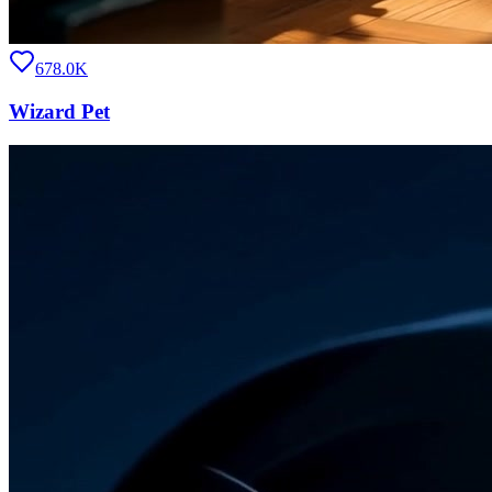
678.0K
Wizard Pet