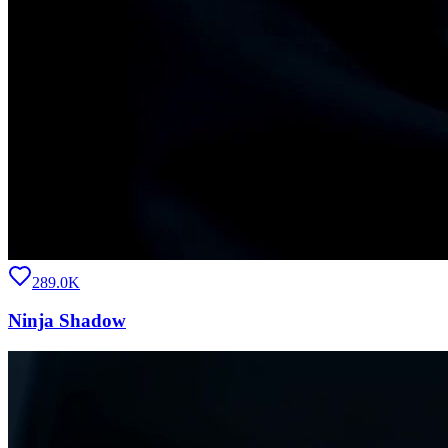
289.0K
Ninja Shadow