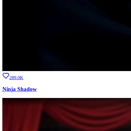
289.0K
Ninja Shadow