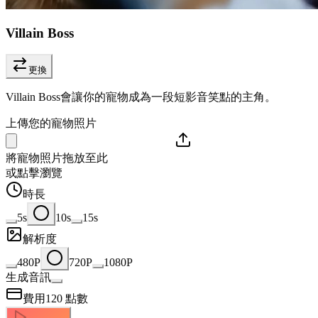
Villain Boss
更換
Villain Boss會讓你的寵物成為一段短影音笑點的主角。
上傳您的寵物照片
將寵物照片拖放至此
或點擊瀏覽
時長
5s
10s
15s
解析度
480P
720P
1080P
生成音訊
費用
120
點數