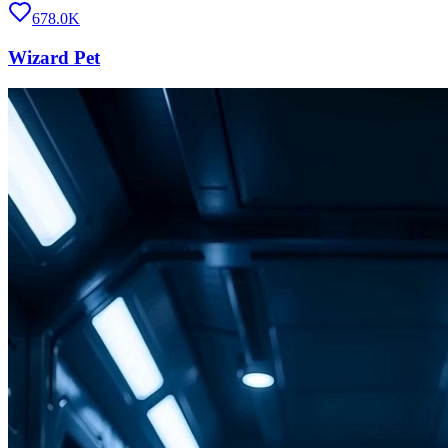
678.0K
Wizard Pet