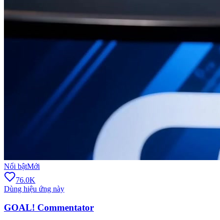
Nổi bật
Mới
76.0K
Dùng hiệu ứng này
GOAL! Commentator