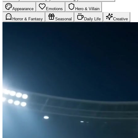
Appearance
Emotions
Hero & Villain
Horror & Fantasy
Seasonal
Daily Life
Creative