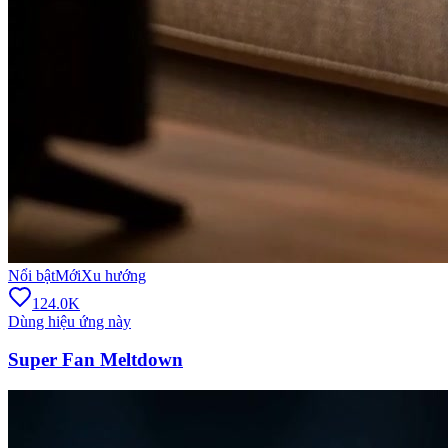
Nổi bật
Mới
Xu hướng
124.0K
Dùng hiệu ứng này
Super Fan Meltdown