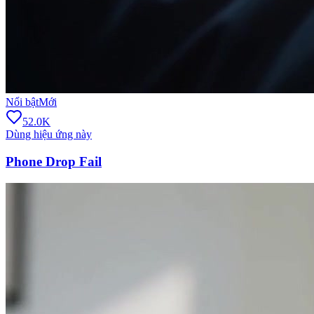
Nổi bật
Mới
52.0K
Dùng hiệu ứng này
Phone Drop Fail