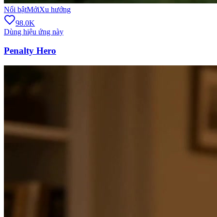
Nổi bật
Mới
Xu hướng
98.0K
Dùng hiệu ứng này
Penalty Hero