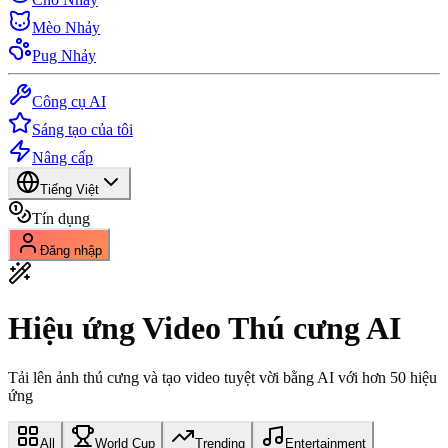
Mèo Nhảy
Pug Nhảy
Công cụ AI
Sáng tạo của tôi
Nâng cấp
Tiếng Việt
Tín dụng
Đăng nhập
Hiệu ứng Video Thú cưng AI
Tải lên ảnh thú cưng và tạo video tuyệt vời bằng AI với hơn 50 hiệu
ứng
All
World Cup
Trending
Entertainment