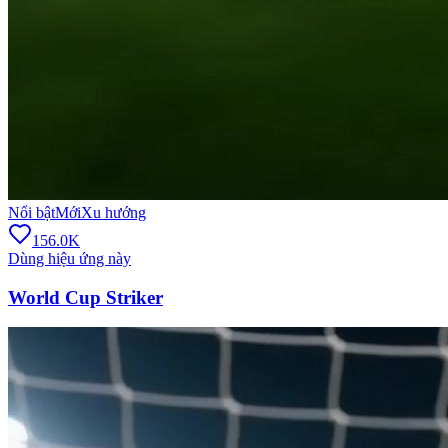
Nổi bật
Mới
Xu hướng
156.0K
Dùng hiệu ứng này
World Cup Striker