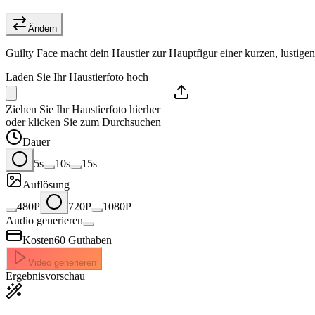
Ändern
Guilty Face macht dein Haustier zur Hauptfigur einer kurzen, lustige
Laden Sie Ihr Haustierfoto hoch
Ziehen Sie Ihr Haustierfoto hierher
oder klicken Sie zum Durchsuchen
Dauer
5s
10s
15s
Auflösung
480P
720P
1080P
Audio generieren
Kosten
60
Guthaben
Video generieren
Ergebnisvorschau