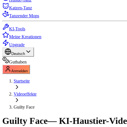
Katzen-Tanz
Tanzender Mops
KI-Tools
Meine Kreationen
Upgrade
Deutsch
Guthaben
Anmelden
Startseite
Videoeffekte
Guilty Face
Guilty Face
— KI-Haustier-Vide