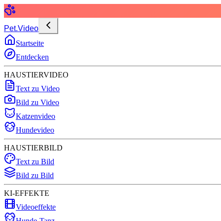
Pet.Video
Startseite
Entdecken
HAUSTIERVIDEO
Text zu Video
Bild zu Video
Katzenvideo
Hundevideo
HAUSTIERBILD
Text zu Bild
Bild zu Bild
KI-EFFEKTE
Videoeffekte
Hunde-Tanz