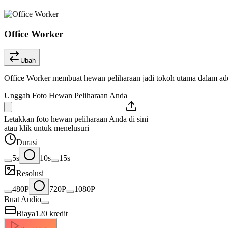
Office Worker
Ubah
Office Worker membuat hewan peliharaan jadi tokoh utama dalam ad
Unggah Foto Hewan Peliharaan Anda
Letakkan foto hewan peliharaan Anda di sini
atau klik untuk menelusuri
Durasi
5s
10s
15s
Resolusi
480P
720P
1080P
Buat Audio
Biaya
120
kredit