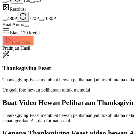
5s
10s
15s
Resolusi
480P
720P
1080P
Buat Audio
Biaya
120
kredit
Buat Video
Pratinjau Hasil
Thanksgiving Feast
Thanksgiving Feast membuat hewan peliharaan jadi tokoh utama dal
Unggah foto hewan peliharaan untuk memulai
Buat Video
Hewan Peliharaan Thanksgivi
Thanksgiving Feast membuat hewan peliharaan jadi tokoh utama dala
cepat, gerakan AI, dan format sosial.
Kenapa Thanksgiving Feast video hewan A