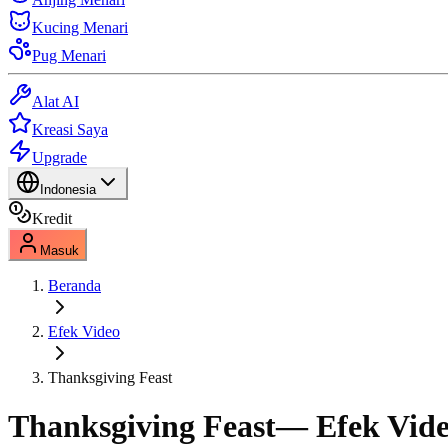
Kucing Menari
Pug Menari
Alat AI
Kreasi Saya
Upgrade
Indonesia
Kredit
Masuk
Beranda
Efek Video
Thanksgiving Feast
Thanksgiving Feast
— Efek Vide