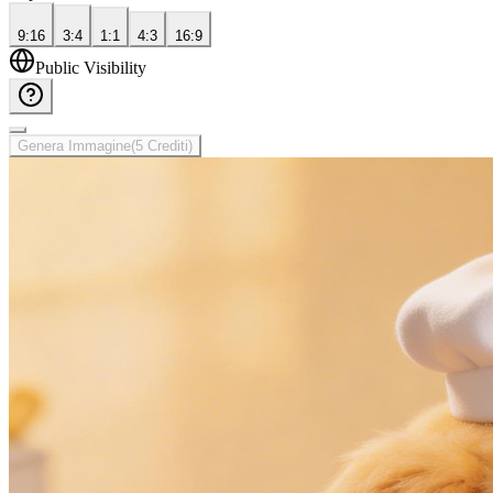
9:16
3:4
1:1
4:3
16:9
Public Visibility
Genera Immagine
(
5
Crediti
)