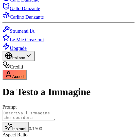
Gatto Danzante
Carlino Danzante
Strumenti IA
Le Mie Creazioni
Upgrade
Italiano
Crediti
Accedi
Da Testo a Immagine
Prompt
0
/
1500
Ispirami
Aspect Ratio