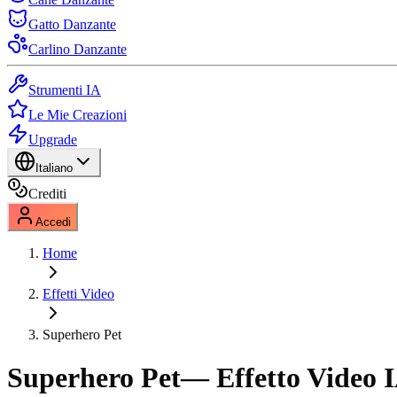
Gatto Danzante
Carlino Danzante
Strumenti IA
Le Mie Creazioni
Upgrade
Italiano
Crediti
Accedi
Home
Effetti Video
Superhero Pet
Superhero Pet
— Effetto Video 