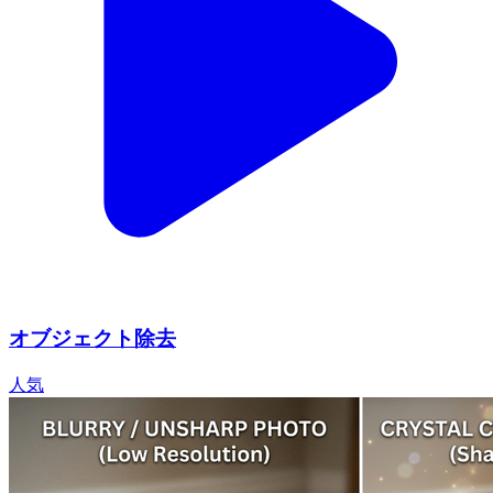
オブジェクト除去
人気