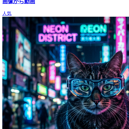
画像から動画
人気