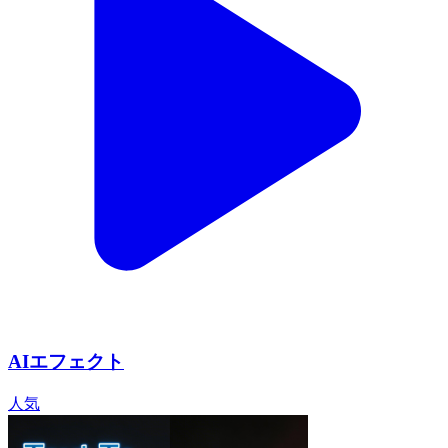
AIエフェクト
人気