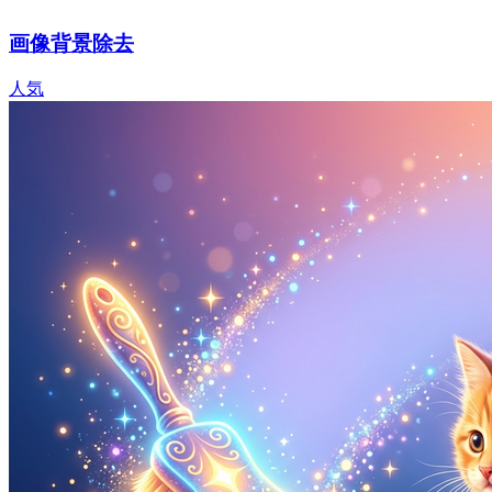
画像背景除去
人気