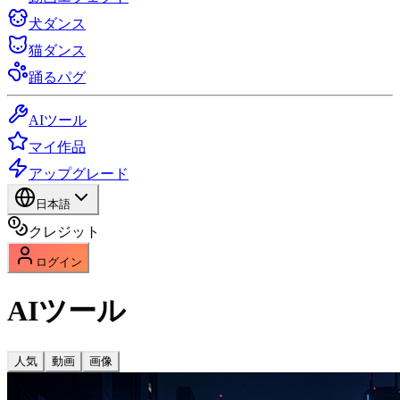
犬ダンス
猫ダンス
踊るパグ
AIツール
マイ作品
アップグレード
日本語
クレジット
ログイン
AIツール
人気
動画
画像