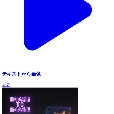
テキストから画像
人気