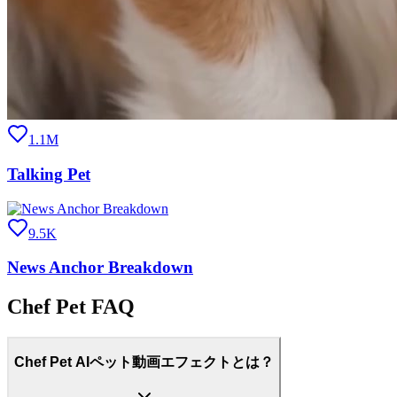
1.1M
Talking Pet
9.5K
News Anchor Breakdown
Chef Pet FAQ
Chef Pet AIペット動画エフェクトとは？